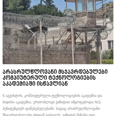
არასრულწლოვანი მსჯავრდებულები
კომპიუტერული ტექნოლოგიების
აკადემიაში ისწავლიან
5 აგვისტოს, კომპიუტერული ტექნოლოგიების აკადემია და
ბიდისი აკადემია, ერთობლივი ვიზიტით იმყოფებოდა N11
პენიტენციურ დაწესებულებაში, სადაც არასრულწლოვანი
მსჯავრდებულები იხდიან სასჯელს. ვიზიტის მიზანი იყო