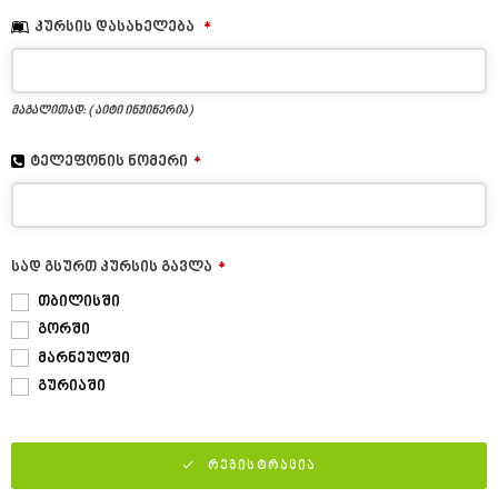
კურსის დასახელება
*
მაგალითად: ( აიტი ინჟინერია)
ტელეფონის ნომერი
*
სად გსურთ კურსის გავლა
*
თბილისში
გორში
მარნეულში
გურიაში
ᲠᲔᲒᲘᲡᲢᲠᲐᲪᲘᲐ