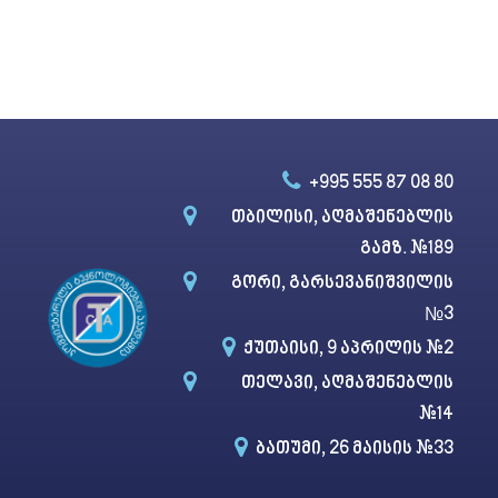
T
h
i
s
f
i
+995 555 87 08 80​
e
l
თბილისი, აღმაშენებლის
d
გამზ. #189
s
გორი, გარსევანიშვილის
h
№3​
o
ქუთაისი, 9 აპრილის #2
u
l
თელავი, აღმაშენებლის
d
#14
b
ბათუმი, 26 მაისის #33
e
l