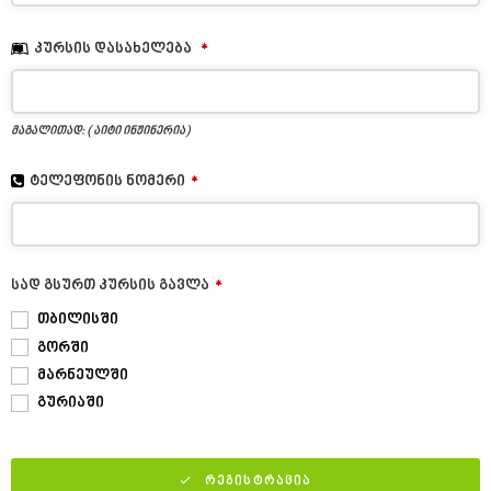
კურსის დასახელება
*
მაგალითად: ( აიტი ინჟინერია)
ტელეფონის ნომერი
*
სად გსურთ კურსის გავლა
*
თბილისში
გორში
მარნეულში
გურიაში
ᲠᲔᲒᲘᲡᲢᲠᲐᲪᲘᲐ