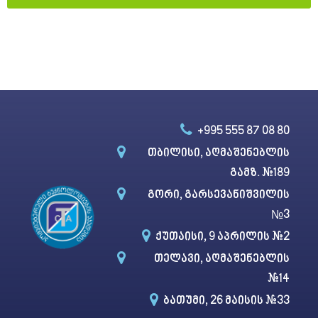
T
h
i
s
f
i
+995 555 87 08 80​
e
l
თბილისი, აღმაშენებლის
d
გამზ. #189
s
გორი, გარსევანიშვილის
h
№3​
o
ქუთაისი, 9 აპრილის #2
u
l
თელავი, აღმაშენებლის
d
#14
b
ბათუმი, 26 მაისის #33
e