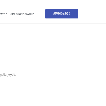
კონტაქტი
ᲔᲚᲛᲬᲘᲤᲝ ᲞᲠᲝᲒᲠᲐᲛᲔᲑᲘ
შესწავლას.